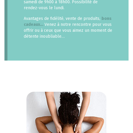
samedi de 9h00 à 18h00. Possibilité de
rendez-vous le lundi.
Avantages de fidélité, vente de produits,
bons
cadeaux…
Venez à notre rencontre pour vous
offrir ou à ceux que vous aimez un moment de
détente inoubliable…